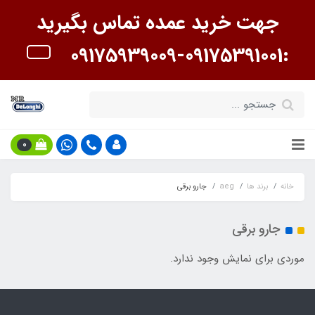
جهت خرید عمده تماس بگیرید
:09175391001-09175939009
0
خانه
برند ها
aeg
جارو برقی
جارو برقی
موردی برای نمایش وجود ندارد.