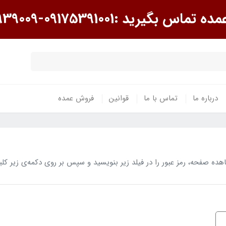
گیرید :09175391001-09175939009
درباره ما
تماس با ما
قوانین
فروش عمده
 صفحه، رمز عبور را در فیلد زیر بنویسید و سپس بر روی دکمه‌ی زیر کلی