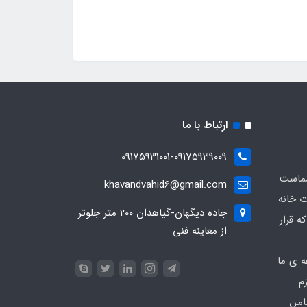
ارتباط با ما
09175931001-09175939009
شماست
khavandvahid6@gmail.com
ت خانه
جاده دیگهان-گیاهدان 200 متر جلوتر
ه قرار
از معاینه فنی
ه ی ما
زم
امن