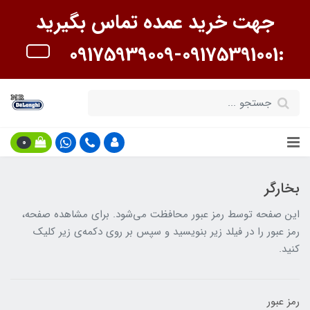
جهت خرید عمده تماس بگیرید
:09175391001-09175939009
0
بخارگر
این صفحه توسط رمز عبور محافظت می‌شود. برای مشاهده صفحه،
رمز عبور را در فیلد زیر بنویسید و سپس بر روی دکمه‌ی زیر کلیک
کنید.
رمز عبور