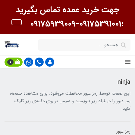
جهت خرید عمده تماس بگیرید
:09175391001-09175939009
0
ninja
این صفحه توسط رمز عبور محافظت می‌شود. برای مشاهده صفحه،
رمز عبور را در فیلد زیر بنویسید و سپس بر روی دکمه‌ی زیر کلیک
کنید.
رمز عبور