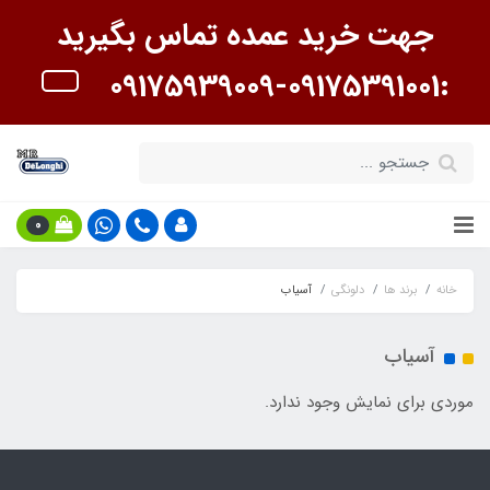
جهت خرید عمده تماس بگیرید
:09175391001-09175939009
0
خانه
برند ها
دلونگی
آسیاب
آسیاب
موردی برای نمایش وجود ندارد.