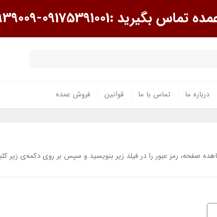
گیرید :09175391001-09175939009
درباره ما
تماس با ما
قوانین
فروش عمده
 صفحه، رمز عبور را در فیلد زیر بنویسید و سپس بر روی دکمه‌ی زیر کلی