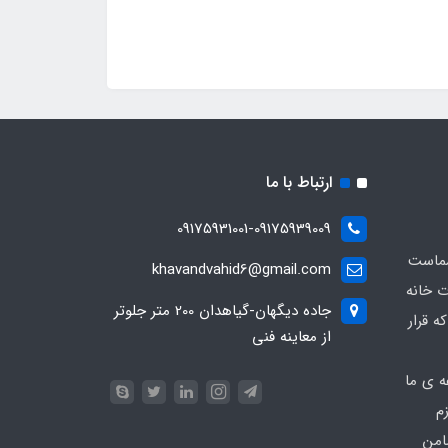
ارتباط با ما
09175931001-09175939009
شماست
khavandvahid6@gmail.com
ت خانه
جاده دیگهان-گیاهدان 200 متر جلوتر
ه قرار
از معاینه فنی
ه ی ما
زم
امن