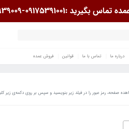
گیرید :09175391001-09175939009
درباره ما
تماس با ما
قوانین
فروش عمده
 صفحه، رمز عبور را در فیلد زیر بنویسید و سپس بر روی دکمه‌ی زیر کلی