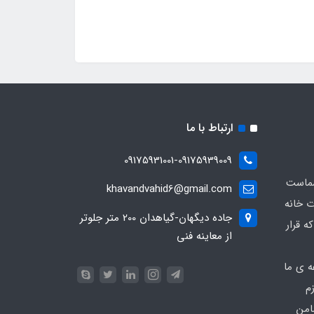
ارتباط با ما
09175931001-09175939009
شماست
khavandvahid6@gmail.com
ت خانه
جاده دیگهان-گیاهدان 200 متر جلوتر
ه قرار
از معاینه فنی
ه ی ما
زم
امن