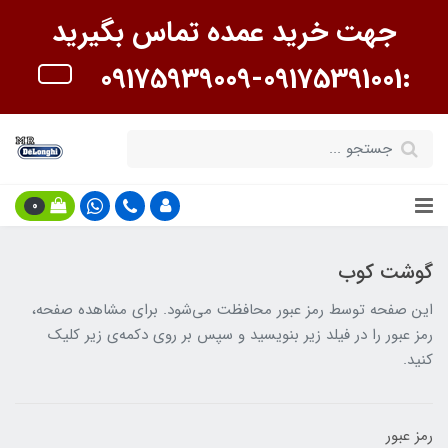
جهت خرید عمده تماس بگیرید
:09175391001-09175939009
0
گوشت کوب
این صفحه توسط رمز عبور محافظت می‌شود. برای مشاهده صفحه،
رمز عبور را در فیلد زیر بنویسید و سپس بر روی دکمه‌ی زیر کلیک
کنید.
رمز عبور