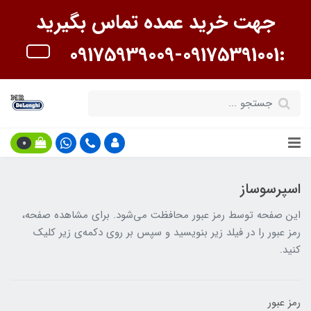
جهت خرید عمده تماس بگیرید
:09175391001-09175939009
0
اسپرسوساز
این صفحه توسط رمز عبور محافظت می‌شود. برای مشاهده صفحه،
رمز عبور را در فیلد زیر بنویسید و سپس بر روی دکمه‌ی زیر کلیک
کنید.
رمز عبور