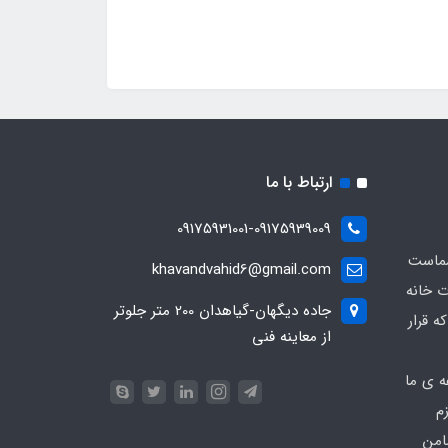
ارتباط با ما
09175931001-09175939009
شماست
khavandvahid6@gmail.com
ت خانه
جاده دیگهان-گیاهدان 200 متر جلوتر
ه قرار
از معاینه فنی
ه ی ما
زم
امن