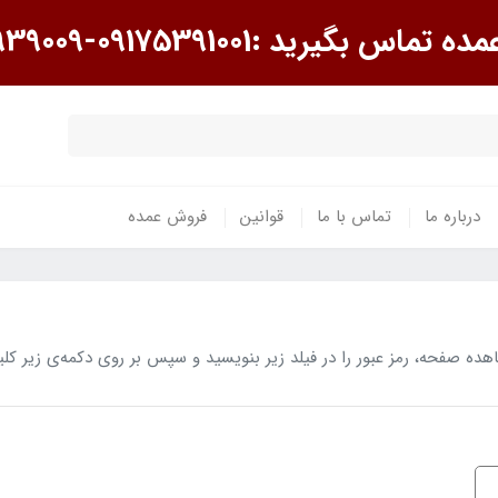
گیرید :09175391001-09175939009
درباره ما
تماس با ما
قوانین
فروش عمده
 صفحه، رمز عبور را در فیلد زیر بنویسید و سپس بر روی دکمه‌ی زیر کلی