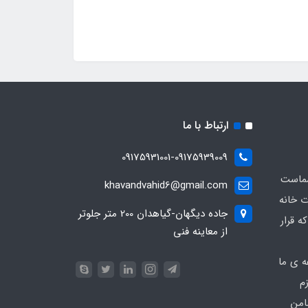
ارتباط با ما
09175931001-09175939009
شماست
khavandvahid6@gmail.com
ت خانه
جاده دیگهان-گیاهدان 200 متر جلوتر
ه قرار
از معاینه فنی
ه ی ما
زم
امن