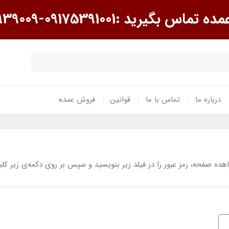
گیرید :09175391001-09175939009
درباره ما
تماس با ما
قوانین
فروش عمده
 صفحه، رمز عبور را در فیلد زیر بنویسید و سپس بر روی دکمه‌ی زیر کلی