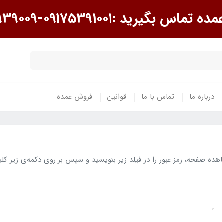
گیرید :09175391001-09175939009
درباره ما
تماس با ما
قوانین
فروش عمده
 صفحه، رمز عبور را در فیلد زیر بنویسید و سپس بر روی دکمه‌ی زیر کلی