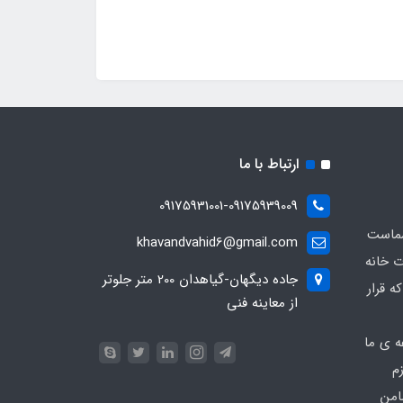
ارتباط با ما
09175931001-09175939009
شماست
khavandvahid6@gmail.com
ت خانه
جاده دیگهان-گیاهدان 200 متر جلوتر
ه قرار
از معاینه فنی
ه ی ما
زم
امن